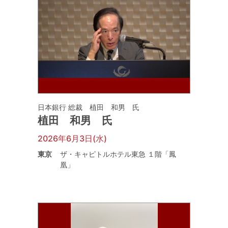
日本銀行 総裁 植田 和男 氏
植田 和男 氏
2026年6月3日(水)
東京
ザ・キャピトルホテル東急 １階「鳳
凰」