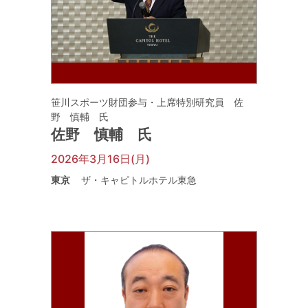
笹川スポーツ財団参与・上席特別研究員 佐
野 慎輔 氏
佐野 慎輔 氏
2026年3月16日(月)
東京
ザ・キャピトルホテル東急