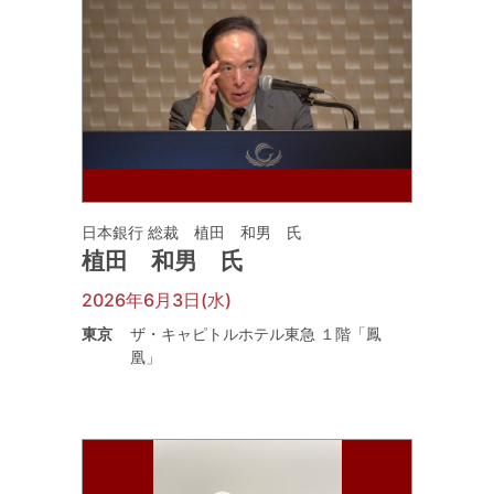
日本銀行 総裁 植田 和男 氏
植田 和男 氏
2026年6月3日(水)
東京
ザ・キャピトルホテル東急 １階「鳳
凰」