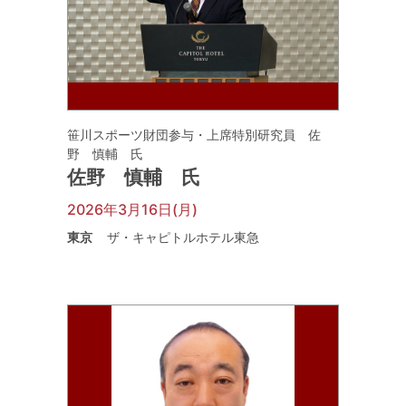
笹川スポーツ財団参与・上席特別研究員 佐
野 慎輔 氏
佐野 慎輔 氏
2026年3月16日(月)
東京
ザ・キャピトルホテル東急