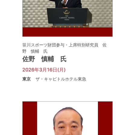
笹川スポーツ財団参与・上席特別研究員 佐
野 慎輔 氏
佐野 慎輔 氏
2026年3月16日(月)
東京
ザ・キャピトルホテル東急