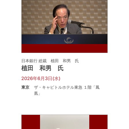
日本銀行 総裁 植田 和男 氏
植田 和男 氏
2026年6月3日(水)
東京
ザ・キャピトルホテル東急 １階「鳳
凰」