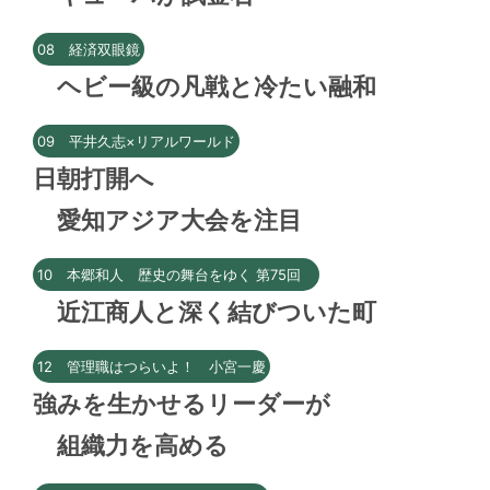
08 経済双眼鏡
ヘビー級の凡戦と冷たい融和
09 平井久志×リアルワールド
日朝打開へ
愛知アジア大会を注目
10 本郷和人 歴史の舞台をゆく 第75回
近江商人と深く結びついた町
12 管理職はつらいよ！ 小宮一慶
強みを生かせるリーダーが
組織力を高める