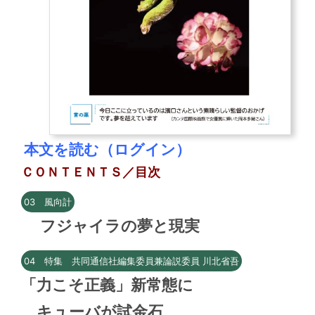
本文を読む（ログイン）
ＣＯＮＴＥＮＴＳ／目次
03 風向計
フジャイラの夢と現実
04 特集 共同通信社編集委員兼論説委員 川北省吾
「力こそ正義」新常態に
キューバが試金石