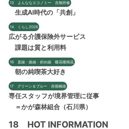
13 よんななエコノミー 吉無田修
生成AI時代の「共創」
14 くらし2026
広がる介護保険外サービス
課題は質と利用料
16 直線・曲線・斜め線 蝶花楼桃花
朝の純喫茶大好き
17 グリーン＆ブルー 赤堀楠雄
専任スタッフが境界管理に従事
＝かが森林組合（石川県）
18 HOT INFORMATION