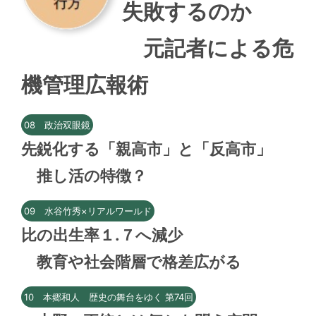
失敗するのか
元記者による危
機管理広報術
08 政治双眼鏡
先鋭化する「親高市」と「反高市」
推し活の特徴？
09 水谷竹秀×リアルワールド
比の出生率１.７へ減少
教育や社会階層で格差広がる
10 本郷和人 歴史の舞台をゆく 第74回