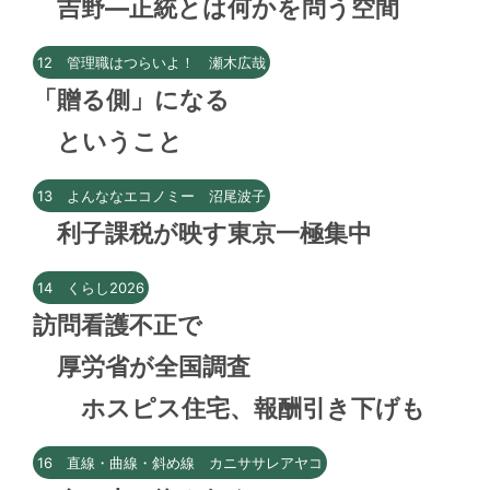
吉野―正統とは何かを問う空間
12 管理職はつらいよ！ 瀬木広哉
「贈る側」になる
ということ
13 よんななエコノミー 沼尾波子
利子課税が映す東京一極集中
14 くらし2026
訪問看護不正で
厚労省が全国調査
ホスピス住宅、報酬引き下げも
16 直線・曲線・斜め線 カニササレアヤコ