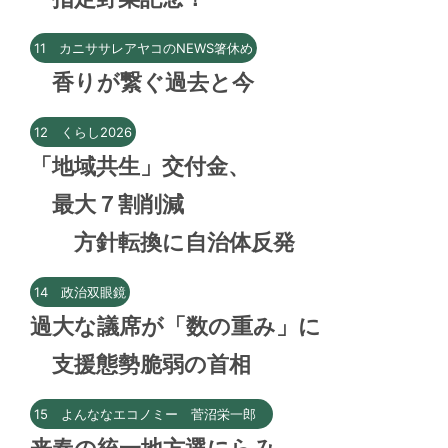
11 カニササレアヤコのNEWS箸休め
香りが繋ぐ過去と今
12 くらし2026
「地域共生」交付金、
最大７割削減
方針転換に自治体反発
14 政治双眼鏡
過大な議席が「数の重み」に
支援態勢脆弱の首相
15 よんななエコノミー 菅沼栄一郎