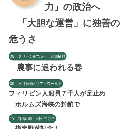
力」の政治へ
「大胆な運営」に独善の
危うさ
08 グリーン&ブルー 赤堀楠雄
農事に追われる春
09 水谷竹秀×リアルワールド
フィリピン人船員７千人が足止め
ホルムズ海峡の封鎖で
10 口福の源 畑中三応子
指定野菜記念！