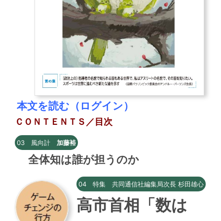
本文を読む（ログイン）
ＣＯＮＴＥＮＴＳ／目次
03 風向計
加藤裕
全体知は誰が担うのか
04 特集 共同通信社編集局次長 杉田雄心
高市首相「数は