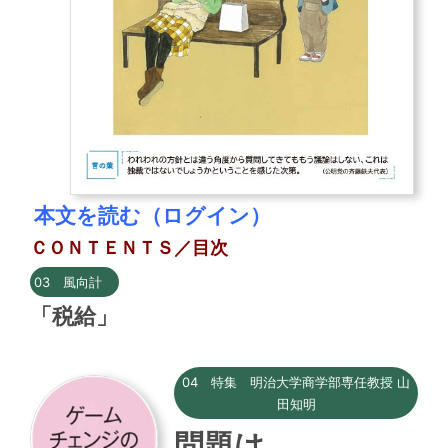
本文を読む（ログイン）
ＣＯＮＴＥＮＴＳ／目次
03 風向計
「税給」
04 特集 明治大学商学部専任教授 山
田知明
問題は