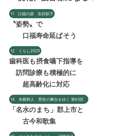
11 口福の源 安武郁子
〝姿勢〟で
口福寿命延ばそう
12 くらし2025
歯科医も摂食嚥下指導を
訪問診療も積極的に
超高齢化に対応
14 本郷和人 歴史の舞台をゆく 第61回
「名水のまち」郡上市と
古今和歌集