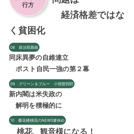
経済格差ではな
く貧困化
08 政治双眼鏡
同床異夢の自維連立
ポスト自民一強の第２幕
09 グリーン＆ブルー 小視曽四郎
新内閣は米失政の
解明を積極的に
10 蝶花楼桃花のNEWS箸休め
桃花、観音様になる！