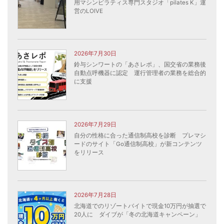
用マシンピラティス専門スタジオ「pilates K」運
営のLOIVE
2026年7月30日
鈴与シンワートの「あさレポ」、国交省の業務後
自動点呼機器に認定 運行管理者の業務を総合的
に支援
2026年7月29日
自分の性格に合った通信制高校を診断 プレマシ
ードのサイト「Go通信制高校」が新コンテンツ
をリリース
2026年7月28日
北海道でのリゾートバイトで現金10万円が抽選で
20人に ダイブが「冬の北海道キャンペーン」