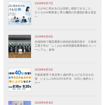
2026年8月7日
「人がAIに求めるのは信頼し相談できること」
ロジカがAI事業者と導入機関の共通指針案を策定
へ
2026年8月6日
先端技術で園芸農業の持続的発展目指す 久留米
工業大学が「ふくおか未来型園芸農業創出コンソ
ーシアム」参画
2026年8月5日
不動産業界で来店率と成約率を上げる方法を伝
授 いえらぶGROUPが8月18、20日に無料セミ
ナー
2026年8月4日