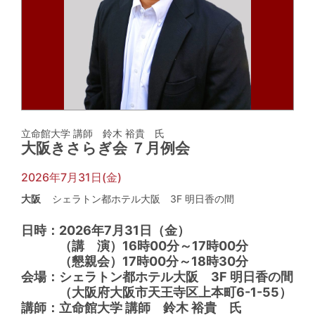
立命館大学 講師 鈴木 裕貴 氏
大阪きさらぎ会 ７月例会
2026年7月31日(金)
大阪
シェラトン都ホテル大阪 3F 明日香の間
日時：
2026年7月31日（金）
（講 演）
16時00分～17時00分
（懇親会）
17時00分～18時30分
会場：
シェラトン都ホテル大阪 3F 明日香の間
（
大阪府大阪市天王寺区上本町6-1-55
）
講師：
立命館大学 講師 鈴木 裕貴 氏