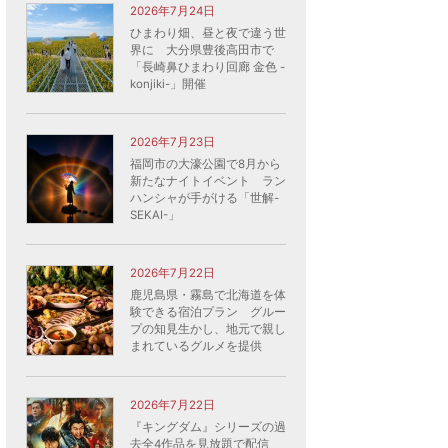
2026年7月24日
ひまわり畑、昼と夜で違う世
界に 大分県豊後高田市で
「長崎鼻ひまわり回廊 金色 -
konjiki-」開催
2026年7月23日
福岡市の大濠公園で8月から
新たなナイトイベント ラン
ハンシャが手がける「世解-
SEKAI-」
2026年7月22日
鹿児島県・霧島で北海道を体
験できる宿泊プラン グルー
プの知見生かし、地元で親し
まれているグルメを提供
2026年7月22日
『キングダム』シリーズの過
去全4作品を見放題で配信