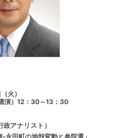
日（火）
講演）12：30～13：30
行政アナリスト）
権‐永田町の地殻変動と参院選」