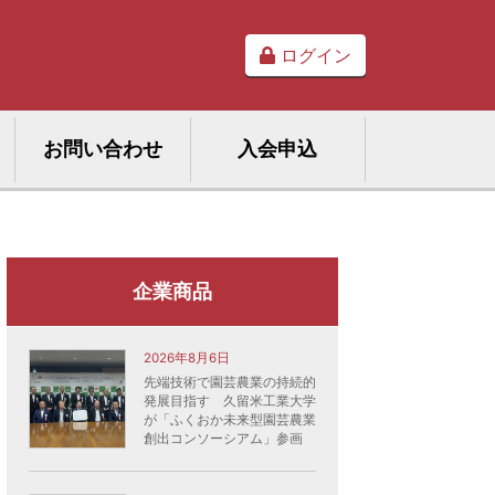
ログイン
お問い合わせ
入会申込
企業商品
2026年8月6日
先端技術で園芸農業の持続的
発展目指す 久留米工業大学
が「ふくおか未来型園芸農業
創出コンソーシアム」参画