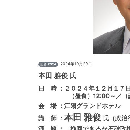
2024年10月29日
仙台-2024
本田 雅俊 氏
日 時 ：２０２４年１２月１７
（昼食）12:00～／（
会 場 ：江陽グランドホテル
本田 雅俊
講 師 ：
氏（政治
演 題 ：「挽回できるか石破政