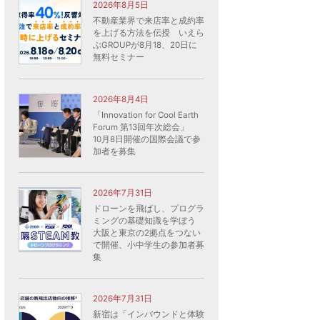
2026年8月5日
不動産業界で来店率と成約率
を上げる方法を伝授 いえら
ぶGROUPが8月18、20日に
無料セミナー
2026年8月4日
「Innovation for Cool Earth
Forum 第13回年次総会」
10月8日開催の国際会議で参
加者を募集
2026年7月31日
ドローンを飛ばし、プログラ
ミングの基礎知識を学ぼう
大阪と東京の2拠点をつない
で開催、小中学生の参加者募
集
2026年7月31日
新宿は「インバウンドと体験