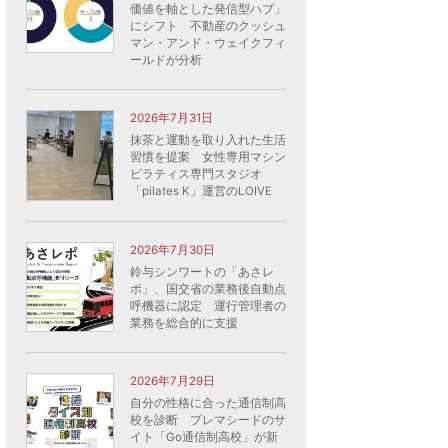
価値を軸とした発信型ハブ」
にシフト 不動産のクッシュ
マン・アンド・ウェイクフィ
ールドが分析
2026年7月31日
抹茶と運動を取り入れた生活
習慣を提案 女性専用マシン
ピラティス専門スタジオ
「pilates K」運営のLOIVE
2026年7月30日
鈴与シンワートの「あさレ
ポ」、国交省の業務後自動点
呼機器に認定 運行管理者の
業務を総合的に支援
2026年7月29日
自分の性格に合った通信制高
校を診断 プレマシードのサ
イト「Go通信制高校」が新