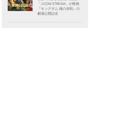
「J:COM STREAM」が映画
『キングダム 魂の決戦』の
劇場公開記念