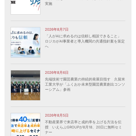
実施
2026年8月7日
「人がAIに求めるのは信頼し相談できること」
ロジカがAI事業者と導入機関の共通指針案を策定
へ
2026年8月6日
先端技術で園芸農業の持続的発展目指す 久留米
工業大学が「ふくおか未来型園芸農業創出コンソ
ーシアム」参画
2026年8月5日
不動産業界で来店率と成約率を上げる方法を伝
授 いえらぶGROUPが8月18、20日に無料セミ
ナー