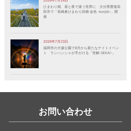
2026年7月24日
ひまわり畑、昼と夜で違う世界に 大分県豊後高
田市で「長崎鼻ひまわり回廊 金色 -konjiki-」開
催
2026年7月23日
福岡市の大濠公園で8月から新たなナイトイベン
ト ランハンシャが手がける「世解-SEKAI-」
お問い合わせ