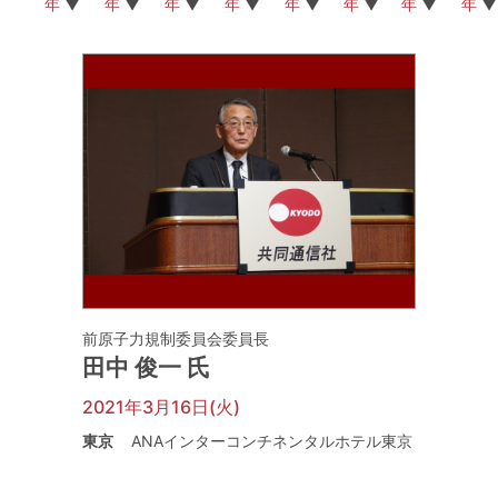
年
年
年
年
年
年
年
年
前原子力規制委員会委員長
田中 俊一 氏
2021年3月16日(火)
東京
ANAインターコンチネンタルホテル東京