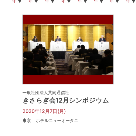
年
年
年
年
年
年
年
年
一般社団法人共同通信社
きさらぎ会12月シンポジウム
2020年12月7日(月)
東京
ホテルニューオータニ