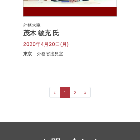
外務大臣
茂木 敏充 氏
2020年4月20日(月)
東京
外務省接見室
前へ
次へ
«
1
2
»