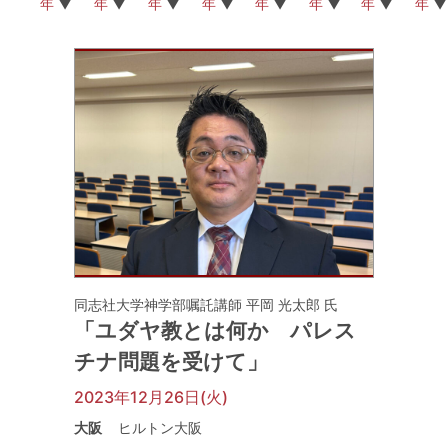
年
年
年
年
年
年
年
年
同志社大学神学部嘱託講師 平岡 光太郎 氏
「ユダヤ教とは何か パレス
チナ問題を受けて」
2023年12月26日(火)
大阪
ヒルトン大阪