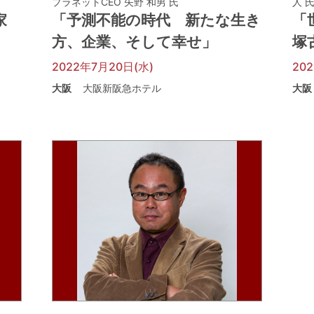
プラネットCEO 矢野 和男 氏
人 
家
「予測不能の時代 新たな生き
「
」
方、企業、そして幸せ」
塚
2022年7月20日(水)
20
大阪
大阪新阪急ホテル
大阪