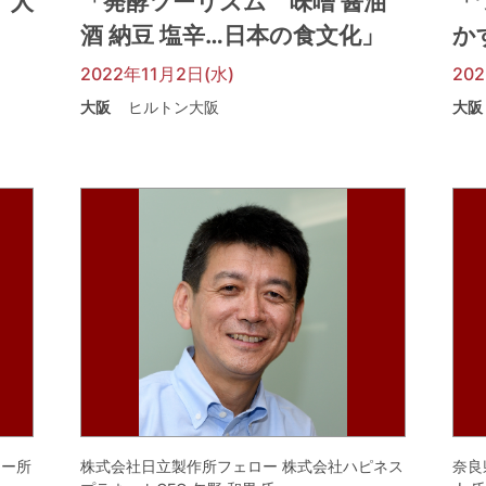
 人
「発酵ツーリズム 味噌 醤油
「
酒 納豆 塩辛…日本の食文化」
か
2022年11月2日(水)
20
大阪
ヒルトン大阪
大阪
ター所
株式会社日立製作所フェロー 株式会社ハピネス
奈良