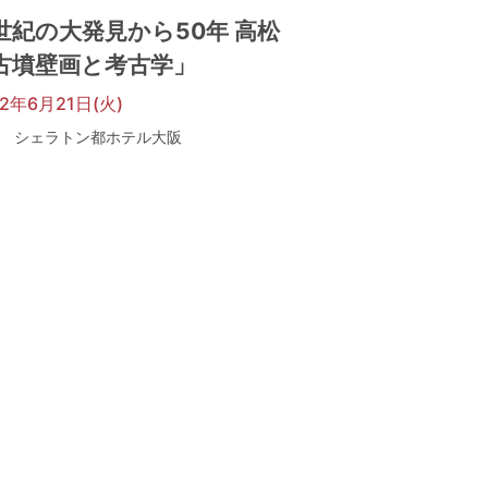
氏
世紀の大発見から50年 高松
古墳壁画と考古学」
22年6月21日(火)
シェラトン都ホテル大阪