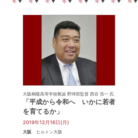
年
年
年
年
年
年
年
年
大阪桐蔭高等学校教諭 野球部監督 西谷 浩一 氏
「平成から令和へ いかに若者
を育てるか」
2019年12月16日(月)
大阪
ヒルトン大阪